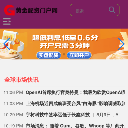
全球市场快讯
11:06 PM
OpenAI首席执行官奥特曼：
11:03 PM
上海机场近四成航
10:29 PM
宇树科技中签率远低于长鑫科技
8月9日，A股“人形机器人第一股”宇树科技8月10日将在科创板正式开启申购。考虑到宇树科技本次发行流通盘规模较小，又叠加“第一股”的题材光环，多家券商综合测算显示，其预计中签率在万分之二至万分之三之间，远低于长鑫科技0.47%的中签率水平。数据显示，2026年以来A股新股上市首日平均涨幅高达276.04%，若以此测算，中一签宇树科技账面盈利有望突破20万元；若对标年内科创板新股首日466.61%的平均涨幅，单签盈利可达35.18万元。 (21财经)
10:19 PM
市场消息： 随着 Oura、谷歌、Whoop 等厂商开启可穿戴设备新时代，苹果正考虑对 Apple Watch 进行重大调整。今年的机型将主要聚焦性能，以及健康、健身追踪功能的优化，会推出 Ultra 4 以及 Series 12 版本。重大产品