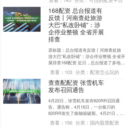
168配资 总台报道有
反馈丨河南查处旅游
大巴“私改卧铺”：涉
企停业整顿 全省开展
排查
原标题：总台报道有反馈丨河南查处旅
游大巴“私改卧铺”：涉企停业整顿 全省开
展排查168配资 近日，总台报道了多地普
通旅游大巴非法拆除座椅，变身“卧铺”违
查看：
103
分类：
配资怎么玩的
规揽客的....
查查配配资 张雪机车
发布召回通告
4月22日，张雪机车发布820RR召回通
告。通告称，4月16日，一台银川的
820RR发生了曲轴箱破裂。4月21日，受
损车辆返回工厂，经拆解检查，找到了
查看：
156
分类：
国内股票配资
造成曲轴箱....