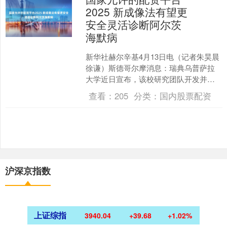
2025 新成像法有望更
安全灵活诊断阿尔茨
海默病
新华社赫尔辛基4月13日电（记者朱昊晨
徐谦）斯德哥尔摩消息：瑞典乌普萨拉
大学近日宣布，该校研究团队开发并验
证了一种新型正电子发射断层成像
查看：
205
分类：
国内股票配资
（PET）方法，有望为....
沪深京指数
上证综指
3940.04
+39.68
+1.02%