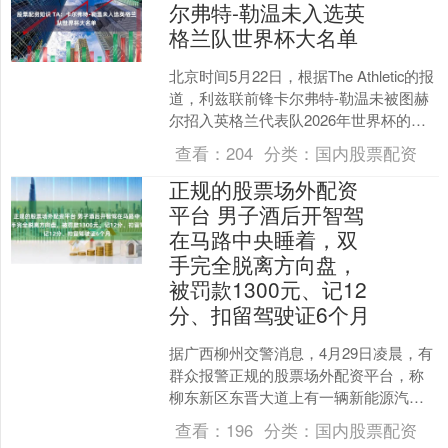
尔弗特-勒温未入选英
格兰队世界杯大名单
北京时间5月22日，根据The Athletic的报
道，利兹联前锋卡尔弗特-勒温未被图赫
尔招入英格兰代表队2026年世界杯的大
名单中。 现年29岁的卡尔弗特-勒....
查看：
204
分类：
国内股票配资
正规的股票场外配资
平台 男子酒后开智驾
在马路中央睡着，双
手完全脱离方向盘，
被罚款1300元、记12
分、扣留驾驶证6个月
据广西柳州交警消息，4月29日凌晨，有
群众报警正规的股票场外配资平台，称
柳东新区东晋大道上有一辆新能源汽车
长时间停在道路中央，情况不明，存在
查看：
196
分类：
国内股票配资
交通安全隐患。 接到....