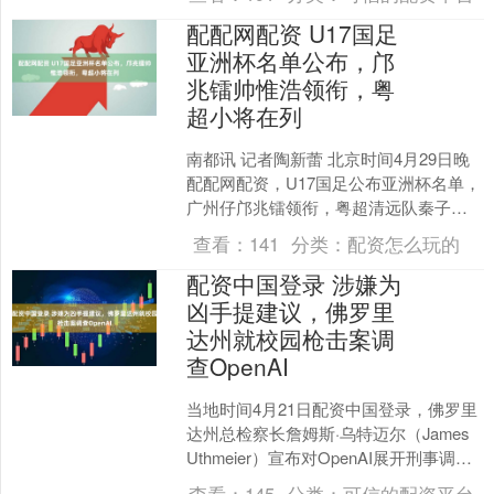
球员都出....
配配网配资 U17国足
亚洲杯名单公布，邝
兆镭帅惟浩领衔，粤
超小将在列
南都讯 记者陶新蕾 北京时间4月29日晚
配配网配资，U17国足公布亚洲杯名单，
广州仔邝兆镭领衔，粤超清远队秦子
牛、艾力卡木·伊力洪在列。 U17国足参
查看：
141
分类：
配资怎么玩的
加亚洲杯大....
配资中国登录 涉嫌为
凶手提建议，佛罗里
达州就校园枪击案调
查OpenAI
当地时间4月21日配资中国登录，佛罗里
达州总检察长詹姆斯·乌特迈尔（James
Uthmeier）宣布对OpenAI展开刑事调
查，原因是ChatGPT涉嫌为去年....
查看：
145
分类：
可信的配资平台