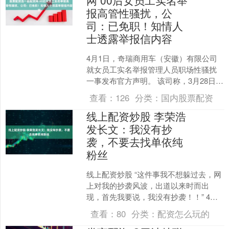
报高管性骚扰，公
司：已免职！知情人
士透露举报信内容
4月1日，奇瑞商用车（安徽）有限公司
就女员工实名举报管理人员职场性骚扰
一事发布官方声明。 该司称，3月28日收
到实名举报后，第一时间成立专项调查
查看：
126
分类：
国内股票配资
组开展核查，经核....
线上配资炒股 李荣浩
发长文：我没有抄
袭，不要去找单依纯
粉丝
线上配资炒股 “这件事我不想躲过去，网
上对我的抄袭风波，出道以来时而出
现，首先我要说，我没有抄袭！！” 4月1
日，针对网上指其创作的《小眼睛》抄
查看：
80
分类：
配资怎么玩的
袭日本歌手平井坚....