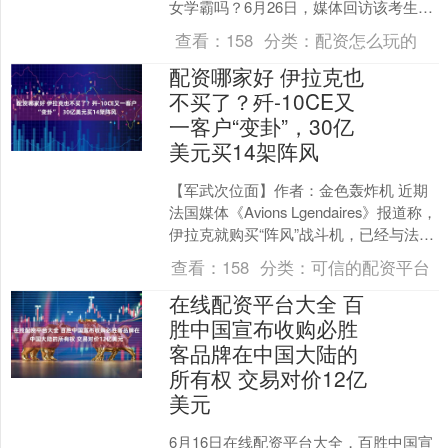
女学霸吗？6月26日，媒体回访该考生，
周同学称：考了692分，发挥一般，但是
查看：
158
分类：
配资怎么玩的
达到了清北的分数....
配资哪家好 伊拉克也
不买了？歼-10CE又
一客户“变卦”，30亿
美元买14架阵风
【军武次位面】作者：金色轰炸机 近期
法国媒体《Avions Lgendaires》报道称，
伊拉克就购买“阵风”战斗机，已经与法国
进入到了最终的谈判阶段。伊拉克准....
查看：
158
分类：
可信的配资平台
在线配资平台大全 百
胜中国宣布收购必胜
客品牌在中国大陆的
所有权 交易对价12亿
美元
6月16日在线配资平台大全，百胜中国宣