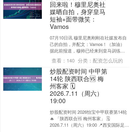
回来啦！穆里尼奥社
媒晒自拍，身穿皇马
短袖+面带微笑：
Vamos
07月10日讯 穆里尼奥刚刚在社媒发布自
己的自拍，并配文：Vamos！（加油）
据此前报道，穆帅已经来到皇马训练基
地，正式开始自己新的皇马执教生涯。
查看：
140
分类：
配资怎么玩的
股指配资资....
炒股配资时间 中甲第
14轮 陕西联合🆚 梅
州客家 🗓
2026.7.11（周六）
19:00
炒股配资时间 2026怡宝中甲联赛第14轮
🔥 「陕西联合🆚 梅州客家」 🗓
2026.7.11（周六）19:00 📍西安国际足球
中心 📺 直播平台： 中甲联赛(....