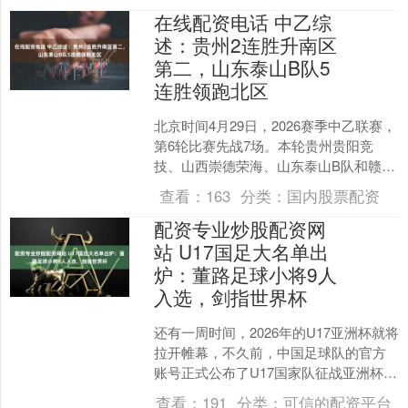
在线配资电话 中乙综
述：贵州2连胜升南区
第二，山东泰山B队5
连胜领跑北区
北京时间4月29日，2026赛季中乙联赛，
第6轮比赛先战7场。本轮贵州贵阳竞
技、山西崇德荣海、山东泰山B队和赣州
瑞狮皆在主场获胜，深圳二零二八在客
查看：
163
分类：
国内股票配资
场告捷，另外2....
配资专业炒股配资网
站 U17国足大名单出
炉：董路足球小将9人
入选，剑指世界杯
还有一周时间，2026年的U17亚洲杯就将
拉开帷幕，不久前，中国足球队的官方
账号正式公布了U17国家队征战亚洲杯的
23人大名单，值得一提的是，名单的9名
查看：
191
分类：
可信的配资平台