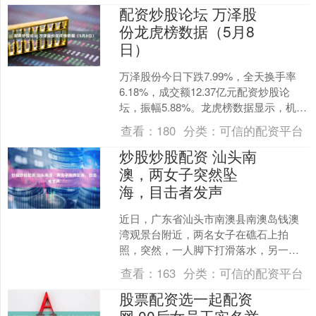
配资炒股论坛 万泽股
份龙虎榜数据（5月8
日）
万泽股份今日下跌7.99%，全天换手率
6.18%，成交额12.37亿元配资炒股论
坛，振幅5.88%。龙虎榜数据显示，机构
净卖出1.38亿元，深股通净卖出7227....
查看：
180
分类：
可信的配资平台
炒股炒股配资 汕头南
澳，两女子突然坠
海，目击者发声
近日，广东省汕头市南澳县南澳岛钱澳
湾观景台附近，两名女子在礁石上拍
照，突然，一人脚下打滑落水，另一人
也跟着跌落入海，在游客和消防救援人
查看：
163
分类：
可信的配资平台
员的接力救助下，她们终于脱....
股票配资选一起配资
网 00后女员工实名举