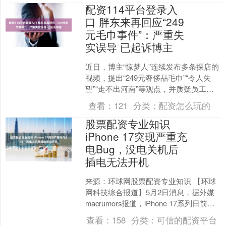
配资114平台登录入
口 胖东来再回应“249
元毛巾事件”：严重失
实误导 已起诉博主
近日，博主“惊梦人”连续发布多条探店的
视频，提出“249元奢侈品毛巾”“令人失
望”“走不出河南”等观点，并质疑员工真
实工资，引发网友热议。 博主“惊梦人”发
查看：
121
分类：
配资怎么玩的
布的....
股票配资专业知识
iPhone 17突现严重充
电Bug，没电关机后
插电无法开机
来源：环球网股票配资专业知识 【环球
网科技综合报道】5月2日消息，据外媒
macrumors报道，iPhone 17系列日前全
系曝出系统性充电故障，不少用户反映
查看：
158
分类：
可信的配资平台
手....