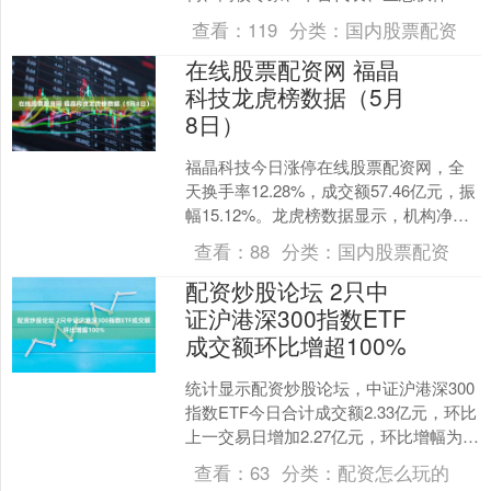
汽车行业企业代表，围绕智慧出行产业
查看：
119
分类：
国内股票配资
趋势、金融赋能、AI驱....
在线股票配资网 福晶
科技龙虎榜数据（5月
8日）
福晶科技今日涨停在线股票配资网，全
天换手率12.28%，成交额57.46亿元，振
幅15.12%。龙虎榜数据显示，机构净卖
出1.32亿元，深股通净卖出3.41亿元....
查看：
88
分类：
国内股票配资
配资炒股论坛 2只中
证沪港深300指数ETF
成交额环比增超100%
统计显示配资炒股论坛，中证沪港深300
指数ETF今日合计成交额2.33亿元，环比
上一交易日增加2.27亿元，环比增幅为
3508.83%。 具体来看，国寿安保中证....
查看：
63
分类：
配资怎么玩的