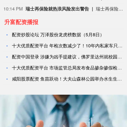
10:14 PM
瑞士再保险就热浪风险发出警告
瑞士再保险首席执行官贝格尔（Andreas Berger）在接受瑞士《周日新苏黎世报》（NZZ am Sonntag）采访时表示：”热浪及其相关死亡人数的风险被低估了。”他补充说：”我们需要提高对由此产生的危险的认识。”贝格尔是在瑞士再保险公布2026年上半年净利润增长9%之后发表上述言论的，他表示现在断言超额死亡率将如何影响这家总部位于苏黎世的公司的财务数据还为时过早。
升富配资播报
配资炒股论坛 万泽股份龙虎榜数据（5月8日）
十大优质配资平台 年检次数减少了！10年内私家车只需要检2次
配资中国登录 涉嫌为凶手提建议，佛罗里达州就校园枪击案调查O
十大优质配资平台 市场监管总局发布食品掺杂掺假检验方法“揭榜
咸阳股票配资 鱼苗跃动！大夫山森林公园举办水生生物增殖放流活