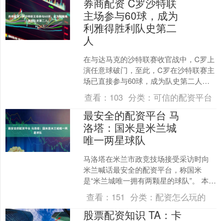
券商配资 C罗沙特联
主场参与60球，成为
利雅得胜利队史第二
人
在与达马克的沙特联赛收官战中，C罗上
演任意球破门，至此，C罗在沙特联赛主
场已直接参与60球，成为队史第二人。
此役对阵达马克，C罗在比赛第63分钟直
查看：
103
分类：
可信的配资平台
接任意球破门....
最安全的配资平台 马
洛塔：国米是米兰城
唯一两星球队
马洛塔在米兰市政竞技场接受采访时向
米兰喊话最安全的配资平台，称国米
是“米兰城唯一拥有两颗星的球队”。 本赛
季，米兰在场上赢下了对国米的德比，
查看：
151
分类：
配资怎么玩的
但在意大利赛场庆祝冠....
股票配资知识 TA：卡