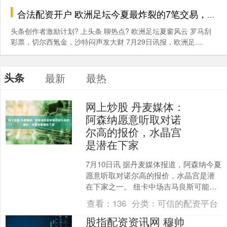
合法配资开户 欧洲足坛今夏最炸裂的7笔交易，罗马、切尔西、沙特谁更狠？_费内巴切_国米_马赛
头条创作者激励计划? 上头条 聊热点? 欧洲足坛夏窗风云 罗马刮
彩票，切尔西氪金，沙特闷声发大财 7月29日讯报，欧洲足....
头条
最新
最热
网上炒股 丹麦媒体：
阿森纳愿意听取对诺
尔高的报价，水晶宫
是潜在下家
7月10日讯 据丹麦媒体报道，阿森纳今夏
愿意听取对诺尔高的报价，水晶宫是潜
在下家之一。 纽卡中场吉马良斯可能在
今夏加盟阿森纳，他已经提交了转会申
查看：
136
分类：
可信的配资平台
请，并且与阿森纳....
股指配资资讯网 穆帅