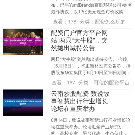
布，已与Yum!Brands(百胜环球公司)签署
最终协议，以12亿美元现金对价收购必
胜客品牌在中国大陆的所有权。交易完
查看：
178
分类：
配资怎么玩的
成后....
配资门户官方平台网
站 两只“大牛股”，突
然抛出减持公告
两只“大牛股”突然抛出减持公告。 今晚
（6月16日），华正新材发布公告称，控
股股东华立集团于6月10日至16日期间减
持56.42万股股份。截至6月16日收盘，
查看：
167
分类：
可信的配资平台
华....
云南炒股配资 数说故
事智慧出行行业增长
论坛在重庆举办
6月14日，数说故事智慧出行行业增长论
坛在重庆举办。论坛汇聚产业研究机
构、高校专家、平台代表、生态伙伴与