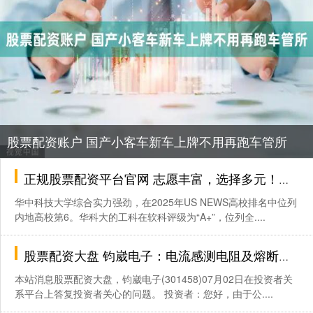
股票配资账户 国产小客车新车上牌不用再跑车管所
正规股票配资平台官网 志愿丰富，选择多元！华中科技大学成就每一个未来
华中科技大学综合实力强劲，在2025年US NEWS高校排名中位列
内地高校第6。华科大的工科在软科评级为“A+”，位列全....
股票配资大盘 钧崴电子：电流感测电阻及熔断器产品销售旺季为第三、四季度
本站消息股票配资大盘，钧崴电子(301458)07月02日在投资者关
系平台上答复投资者关心的问题。 投资者：您好，由于公....